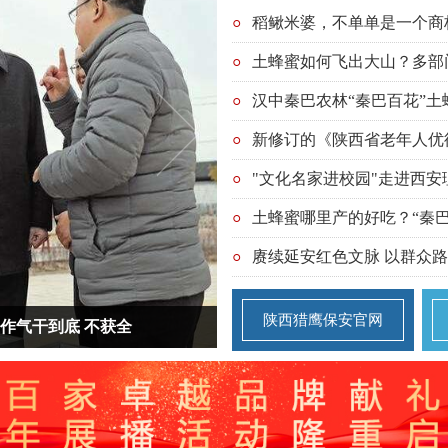
稻鳅米婆，不单单是一个商
新修订的《陕西省老年人优
土蜂蜜哪里产的好吃？“秦
陕西猎鹰保安官网
气干到底 不获全