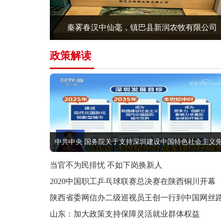
秦雾春汉中仙毫，镇巴县新润农牧有限公司
政策解读
中共中央 国务院关于支持深圳建设中国特色社会主义
当官不为民排忧 不如下岗换新人
2020中国职工乒乓球联赛总决赛在陕西铜川开幕
陕西省委网信办二级巡视员王创一行到中国网丝
中国频
山东：加大政策支持保障灵活就业群体权益