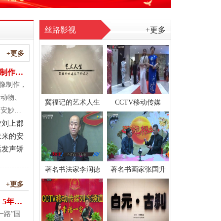
丝路影视
+更多
+更多
制作，
塑艺术
像制作，
真动物、
冀福记的艺术人生
CCTV移动传媒
西安妙吉
业刘上郡
限公司主
未来的安
、纪念
后发声矫
场所的辅
创作有场
著名书法家李润德
著名书画家张国升
硅像、仿
+更多
5年耕
实如此
一路”国