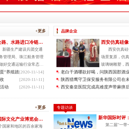
+更多
品牌企业
公路、水路进口冷链食
西安仿真硅像
西安妙吉祥雕
、新疆生产建设兵团交通
西安仿真硅
有限公司
务管理局、珠江航务管理
场景复原，仿
做好交通运输行业常态化
玻璃钢雕塑，
蛋”养殖踏
路
...[详细]
[2020-11/-14]
老白干酒哪款好喝，问陕西国郡酒
祥雕塑艺术有
收
[2020-11/-11]
先生
陕西猎鹰守卫保安服务有限公司在
要从事博物馆
节活动
[2020-11/-11]
保道路上书写更加辉
西安秦皇医院完成高难度声带麻痹
馆、展览馆等
治手术
助陈列制作，
景复原、仿真
+更多
专题访谈
真动
...[详细]
新华国际时评：
国际文化产业博览会举
耘，丝路的果
第二届“一带
多个国家和地区的百余家海