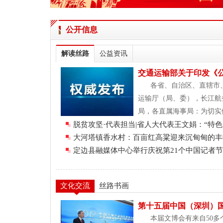
公开信息
解读丝路
公益资讯
交通运输部关于印发《
品物流新冠病毒防
各省、自治区、直辖市
运输厅（局、委），长江航
局，各直属海事局：为切实
脱贫攻坚·代表担当|省人大代表王文娟：“特色
疫情防控工作，科学指导公
上
大河塔镇香水村：百亩红高粱迎来沉甸甸的丰
定边县融媒体中心举行庆祝第21个中国记者
文化交流
丝路书画
第十五届中国（深圳）
行
本届文博会有来自50