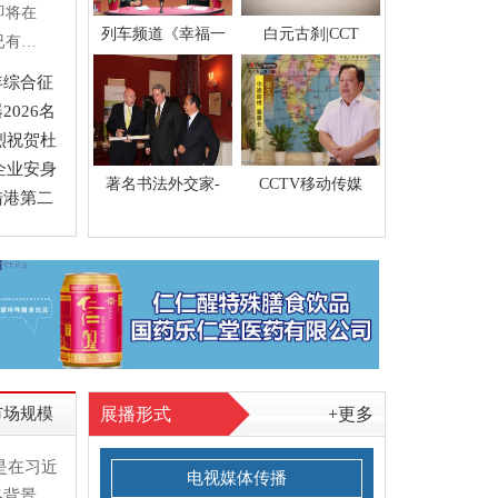
即将在
列车频道《幸福一
白元古刹|CCT
已有包
导人在
年综合征
代表确
026名
明显超
烈祝贺杜
论坛。
企业安身
著名书法外交家-
CCTV移动传媒
观地
...
陆港第二
市场规模
展播形式
+更多
是在习近
电视媒体传播
略背景