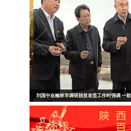
找
刘国中在榆林市调研脱贫攻坚工作时强调 一鼓作