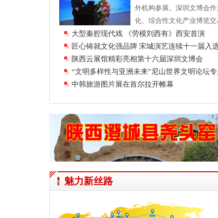
外机构参展。深圳文博会作
化、综合性文化产业博览交易
大型秦腔现代戏 《劳模刘西有》西安首演
首届后，已发展成为中国
..
匠心铸就文化强品牌 宋城演艺连续十一届入选
化企业
陕西云展馆精彩亮相第十六届深圳文博会
“文明多样性与亚洲未来”尼山世界文明论坛
京举
中韩旅游图片展在首尔拉开帷幕
魅力新丝路