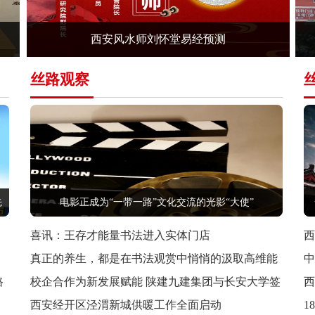
西安风水师刘怀堂易经预测
丝路观察
先
电影正成为“一带一路”文化交流的光影“大使”
喜讯：王存才能量书法进入实体门店
真正的养生，都是在书法观赏中悄悄的汲取高维能
作
路
量
校企合作为新发展赋能 陕建九建集团与长安大学签
订校
西安经开区泾渭新城供暖工作全面启动
1