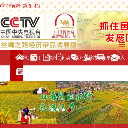
CCTV官网
频道
栏目
主持人
节目单
央视影音
|
中国搜索
网站
项目
丝路
互动
丝路
丝路
办事
加入
首页
介绍
新闻
交流
旅游
直播
服务
我们