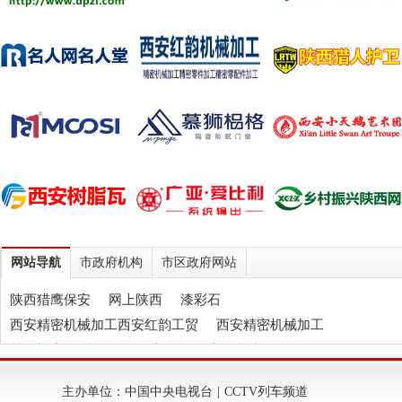
网站导航
市政府机构
市区政府网站
陕西猎鹰保安
网上陕西
漆彩石
西安精密机械加工西安红韵工贸
西安精密机械加工
慕狮门窗
陕西石膏自流平
伍应坤书法
西安轻质抹灰石膏
西安玻化微珠保温砂浆
天垒
主办单位：中国中央电视台 | CCTV列车频道
西安树脂瓦
西安纸箱包装