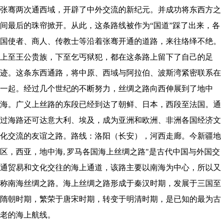
张骞两次通西域，开辟了中外交流的新纪元。并成功将东西方之
间最后的珠帘掀开。从此，这条路线被作为“国道”踩了出来，各
国使者、商人、传教士等沿着张骞开通的道路，来往络绎不绝。
上至王公贵族，下至乞丐狱犯，都在这条路上留下了自己的足
迹。这条东西通路，将中原、西域与阿拉伯、波斯湾紧密联系在
一起。经过几个世纪的不断努力，丝绸之路向西伸展到了地中
海。广义上丝路的东段已经到达了朝鲜、日本，西段至法国。通
过海路还可达意大利、埃及，成为亚洲和欧洲、非洲各国经济文
化交流的友谊之路。路线：洛阳（长安），河西走廊。今新疆地
区，西亚，地中海, 罗马各国海上丝绸之路"是古代中国与外国交
通贸易和文化交往的海上通道，该路主要以南海为中心，所以又
称南海丝绸之路。海上丝绸之路形成于秦汉时期，发展于三国至
隋朝时期，繁荣于唐宋时期，转变于明清时期，是已知的最为古
老的海上航线。