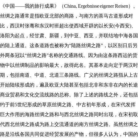
《中国——我的旅行成果》（China, Ergebnisse eigener Reisen）。
丝绸之路通常是指欧亚北部的商路，与南方的茶马古道形成对
比，西汉时张骞和东汉时班超出使西域开辟的以长安(今西安)、
洛阳为起点，经甘肃、新疆，到中亚、西亚，并联结地中海各国
的陆上通道。这条道路也被称为“陆路丝绸之路”，以区别日后另
外两条冠以“丝绸之路”名称的交通路线。因为由这条路西运的货
物中以丝绸制品的影响最大，故得此名。其基本走向定于两汉时
期，包括南道、中道、北道三条路线。广义的丝绸之路指从上古
开始陆续形成的，遍及欧亚大陆甚至包括北非和东非在内的长途
商业贸易和文化交流线路的总称。除了上述的路线之外，还包括
约于前5世纪形成的草原丝绸之路、中古初年形成，在宋代发挥
巨大作用的海路丝绸之路和与西北丝绸之路同时出现，在宋初取
代西北丝绸之路成为路上交流通道的南方丝绸之路。虽然丝绸之
路是沿线各国共同促进经贸发展的产物，但很多人认为，中国的