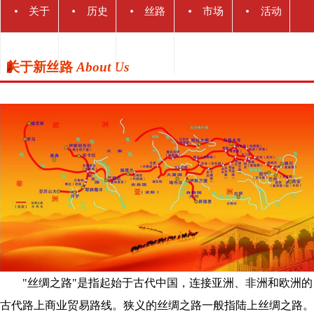
关于
历史
丝路
市场
活动
新丝
战略
背景
主办
新图
媒体
规模
概况
关于新丝路
About Us
路
概要
单位
联盟
"丝绸之路"是指起始于古代中国，连接亚洲、非洲和欧洲的
古代路上商业贸易路线。狭义的丝绸之路一般指陆上丝绸之路。