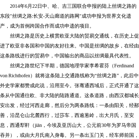
2014年6月22日中、哈、吉三国联合申报的陆上丝绸之路的
东段"丝绸之路:长安-天山廊道的路网"成功申报为世界文化遗
产，成为首例跨国合作而成功申遗的项目。
丝绸之路是历史上横贯欧亚大陆的贸易交通线，在历史上促
进了欧亚非各国和中国的友好往来。中国是丝绸的故乡，在经由
这条路线进行的贸易中，中国输出的商品以丝绸最具代表性。
丝绸之路世纪下半期，德国地理学家李希霍芬（Ferdinand
von Richthofen）就将这条陆上交通路线称为“丝绸之路”，此后中
外史学家都赞成此说，沿用至今。张骞通西域后，正式开通了这
条从中国通往欧、非大陆的陆路通道。这条道路，由西汉都城长
安出发，经过河西走廊，然后分为两条路线：一条由阳关，经鄯
善，沿昆仑山北麓西行，过莎车，西逾葱岭，出大月氏，至安
息，西通犁靬（jiān，今埃及亚历山大，公元前30年为罗马帝国
吞并），或由大月氏南入身毒。另一条出玉门关，经车师前国，