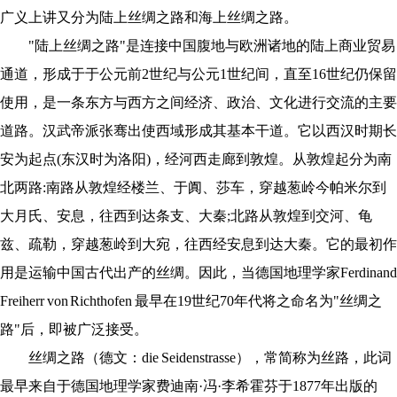
广义上讲又分为陆上丝绸之路和海上丝绸之路。
"陆上丝绸之路"是连接中国腹地与欧洲诸地的陆上商业贸易
通道，形成于于公元前2世纪与公元1世纪间，直至16世纪仍保留
使用，是一条东方与西方之间经济、政治、文化进行交流的主要
道路。汉武帝派张骞出使西域形成其基本干道。它以西汉时期长
安为起点(东汉时为洛阳)，经河西走廊到敦煌。从敦煌起分为南
北两路:南路从敦煌经楼兰、于阗、莎车，穿越葱岭今帕米尔到
大月氏、安息，往西到达条支、大秦;北路从敦煌到交河、龟
兹、疏勒，穿越葱岭到大宛，往西经安息到达大秦。它的最初作
用是运输中国古代出产的丝绸。因此，当德国地理学家Ferdinand
Freiherr von Richthofen 最早在19世纪70年代将之命名为"丝绸之
路"后，即被广泛接受。
丝绸之路（德文：die Seidenstrasse），常简称为丝路，此词
最早来自于德国地理学家费迪南·冯·李希霍芬于1877年出版的