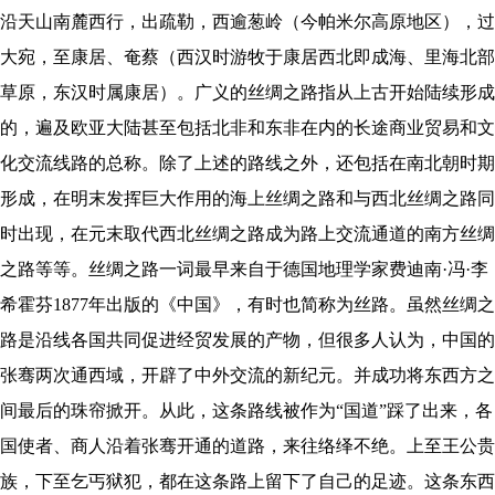
沿天山南麓西行，出疏勒，西逾葱岭（今帕米尔高原地区），过
大宛，至康居、奄蔡（西汉时游牧于康居西北即成海、里海北部
草原，东汉时属康居）。广义的丝绸之路指从上古开始陆续形成
的，遍及欧亚大陆甚至包括北非和东非在内的长途商业贸易和文
化交流线路的总称。除了上述的路线之外，还包括在南北朝时期
形成，在明末发挥巨大作用的海上丝绸之路和与西北丝绸之路同
时出现，在元末取代西北丝绸之路成为路上交流通道的南方丝绸
之路等等。丝绸之路一词最早来自于德国地理学家费迪南·冯·李
希霍芬1877年出版的《中国》，有时也简称为丝路。虽然丝绸之
路是沿线各国共同促进经贸发展的产物，但很多人认为，中国的
张骞两次通西域，开辟了中外交流的新纪元。并成功将东西方之
间最后的珠帘掀开。从此，这条路线被作为“国道”踩了出来，各
国使者、商人沿着张骞开通的道路，来往络绎不绝。上至王公贵
族，下至乞丐狱犯，都在这条路上留下了自己的足迹。这条东西