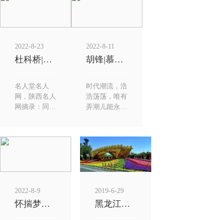
在的一切...
作品集...
2022-8-23
2022-8-11
杜科桥|我的初中高中历史老师，...
胡锋|慕狮系统门窗董事长、诚信...
名人堂名人
时代潮流，浩
网，陕西名人
浩荡荡，唯有
网摘录：同时
弄潮儿能永立
几十载的易学
潮头；历史车
研究，教授弟
轮，滚滚向
子众多，对周
前，唯有奋斗
易理解感悟...
者能乘势而...
2022-8-9
2019-6-29
怀揣梦想一路前行——记西安国际...
黑龙江省打造向北开放极...