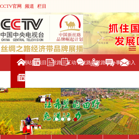
CCTV官网
频道
栏目
主持人
节目单
央视影音
|
中国搜索
网站
项目
丝路
互动
丝路
丝路
办事
加入
首页
介绍
新闻
交流
旅游
直播
服务
我们