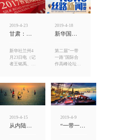
2019-4-23
2019-4-18
甘肃：丝路古道借“一带一路”迎...
新华国际时评：5年耕耘，丝路的...
新华社兰州4
第二届“一带
月23日电（记
一路”国际合
者王铭禹、屠
作高峰论坛即
国玺）暖春四
将在北京召
月，地处丝绸
开，目前已有
之路的甘肃省
包括近40位外
生机勃...
方领导人...
2019-4-15
2019-4-9
从内陆腹地迈向开放高地——重庆...
“一带一路”建设催生郑州崛起航...