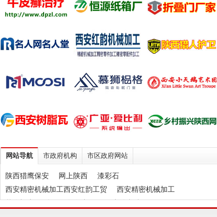
网站导航
市政府机构
市区政府网站
陕西猎鹰保安
网上陕西
漆彩石
西安精密机械加工西安红韵工贸
西安精密机械加工
慕狮门窗
陕西石膏自流平
伍应坤书法
西安轻质抹灰石膏
西安玻化微珠保温砂浆
天垒