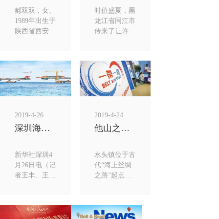
郝双双，女、
时值盛夏，黑
1989年出生于
龙江省同江市
陕西省西安
传来了让许多
市，党员、
人振奋的消
2012年毕业于
息，中俄首座
西北大学新闻
跨黑龙江铁路
传播...
大桥的中方...
2019-4-26
2019-4-24
深圳海关一季度对“一带一路”沿...
他山之石，可以攻玉——闽南石材...
新华社深圳4
水头镇位于古
月26日电（记
代“海上丝绸
者王丰、王晓
之路”起点福
丹）记者从深
建泉州南部。
圳海关获悉，
改革开放以
今年一季度，
来，这里逐渐
深圳关...
发展成为汇...