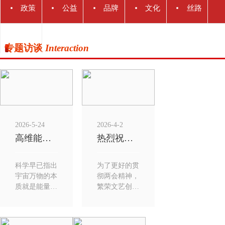
政策
公益
品牌
文化
丝路
解读
专题
资讯
企业
交流
书画
专题访谈
Interaction
访谈
2026-5-24
2026-4-2
高维能量书法老师王存才发现：老...
热烈祝贺：王存才老师被文化强国...
科学早已指出
为了更好的贯
宇宙万物的本
彻两会精神，
质就是能量，
繁荣文艺创
万事万物以能
作，建设文化
量的转变而运
强国。文化强
作，即所有存
国器2026名家