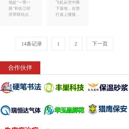
地处“一带一
飞机从空中降
路”和长江经
下落地，在滑
济带联结点的
行道上慢慢减
重庆，在内陆
速，轰鸣声随
开放中扮演着
之消失。波音
日益重要的角
747的巨大机
色——率...
头缓缓...
14条记录
1
2
下一页
合作伙伴