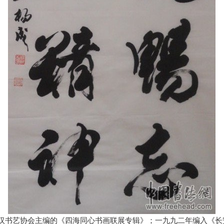
华大汉书艺协会主编的《四海同心书画联展专辑》；一九九二年编入《