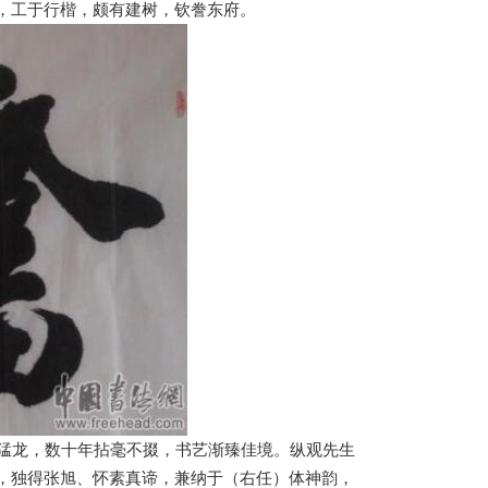
，工于行楷，颇有建树，钦誊东府。
猛龙，数十年拈毫不掇，书艺渐臻佳境。纵观先生
，独得张旭、怀素真谛，兼纳于（右任）体神韵，