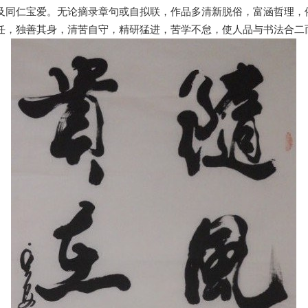
及同仁宝爱。无论摘录章句或自拟联，作品多清新脱俗，富涵哲理，
任，独善其身，清苦自守，精研猛进，苦学不怠，使人品与书法合二