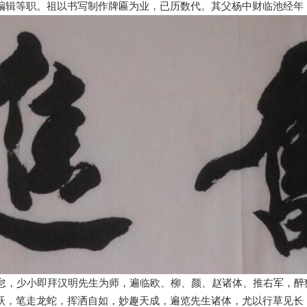
编辑等职。祖以书写制作牌匾为业，已历数代。其父杨中财临池经年
怠，少小即拜汉明先生为师，遍临欧、柳、颜、赵诸体、推右军，醉
跃，笔走龙蛇，挥洒自如，妙趣天成，遍览先生诸体，尤以行草见长