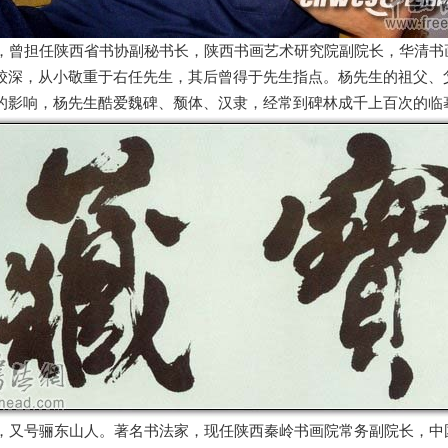
，曾担任陕西省书协副秘书长，陕西书画艺术研究院副院长，华清书
较深，从小敬重于右任先生，其后曾得于先生指点。杨先生的祖父、
的影响，杨先生酷爱魏碑、颓体、汉隶，经常到碑林成千上百次的临
，又号骊东山人。著名书法家，现任陕西秦岭书画院常务副院长，中