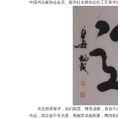
中国书法家协会会员，新华社名牌杂志社工艺美术
先生师承家学，自幻聪慧，嗜笔成癖，孜孜不
作品，其狂放不失法度，秀婉而深蕴刚勇，鹰翔鱼