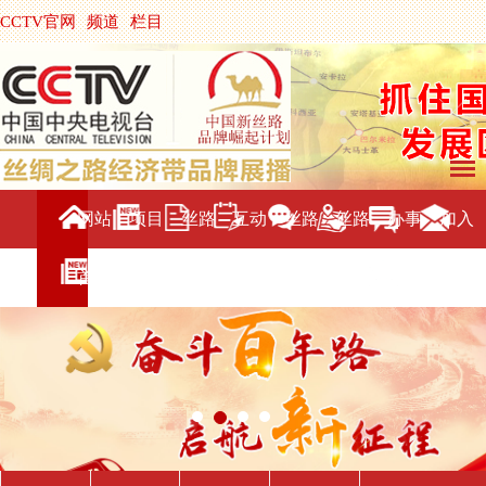
CCTV官网
频道
栏目
主持人
节目单
央视影音
|
中国搜索
网站
项目
丝路
互动
丝路
丝路
办事
加入
首页
介绍
新闻
交流
旅游
直播
服务
我们