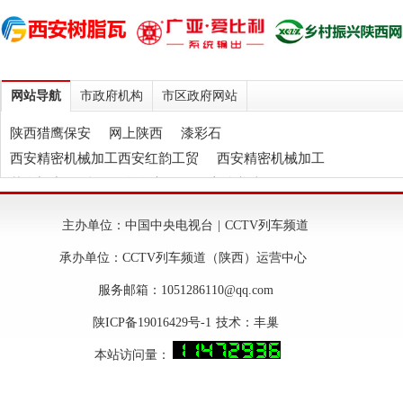
网站导航
市政府机构
市区政府网站
陕西猎鹰保安
网上陕西
漆彩石
西安精密机械加工西安红韵工贸
西安精密机械加工
慕狮门窗
陕西石膏自流平
伍应坤书法
西安轻质抹灰石膏
西安玻化微珠保温砂浆
天垒
主办单位：中国中央电视台 | CCTV列车频道
西安树脂瓦
西安纸箱包装
承办单位：CCTV列车频道（陕西）运营中心
服务邮箱：1051286110@qq.com
陕ICP备19016429号-1 技术：
丰巢
本站访问量：