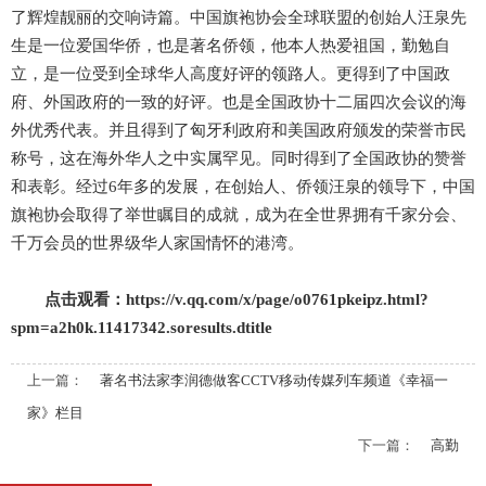
了辉煌靓丽的交响诗篇。中国旗袍协会全球联盟的创始人汪泉先
生是一位爱国华侨，也是著名侨领，他本人热爱祖国，勤勉自
立，是一位受到全球华人高度好评的领路人。更得到了中国政
府、外国政府的一致的好评。也是全国政协十二届四次会议的海
外优秀代表。并且得到了匈牙利政府和美国政府颁发的荣誉市民
称号，这在海外华人之中实属罕见。同时得到了全国政协的赞誉
和表彰。经过6年多的发展，在创始人、侨领汪泉的领导下，中国
旗袍协会取得了举世瞩目的成就，成为在全世界拥有千家分会、
千万会员的世界级华人家国情怀的港湾。
点击观看：https://v.qq.com/x/page/o0761pkeipz.html?
spm=a2h0k.11417342.soresults.dtitle
上一篇：
著名书法家李润德做客CCTV移动传媒列车频道《幸福一
家》栏目
下一篇：
高勤