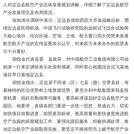
人对定边县航空产业总体发展规划讲解，详细了解了定边县航空
产业发展理念及布局情况。
徐柏涛在调研中表示，定边县借助西部大开发战略目标，围
绕定边县民用机场、中国飞行试验研究院的远程试飞综合试验两
大核心项目，结合区域、空域、土地、航天窗口四大优势来发展
航空航天产业的宏伟蓝图表示认可，对来双方未来合作的前景表
示十分看好。
胡统金代表县委、县政府，对中国航空工业集团有限公司徐
柏涛一行来定调研表示欢迎和感谢。同时衷心祝愿综合试飞基地
项目早日落地定边县。
胡统金指出，定边居于四省（区）七县（旗）交界县处，有
着独特的区位优势和土地资源优势，要充分利中航集团来我县投
资机遇，搞好后勤保障与服务，要高标准谋划好定边县航空产业
园区。他要求，各级各部门要进一步统一思想，形成合力，切实
加快项目前期进度，按照更高标准、更高质量和更快速度推进航
空产业园的前期规划工作，要强化跟踪服务，积极协调处理，推
动定边航空产业园取得实效。要坚定不移按照市上赋予航空产业