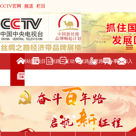
CCTV官网
频道
栏目
主持人
节目单
央视影音
|
中国搜索
网站
项目
丝路
互动
丝路
丝路
办事
加入
首页
介绍
新闻
交流
旅游
直播
服务
我们