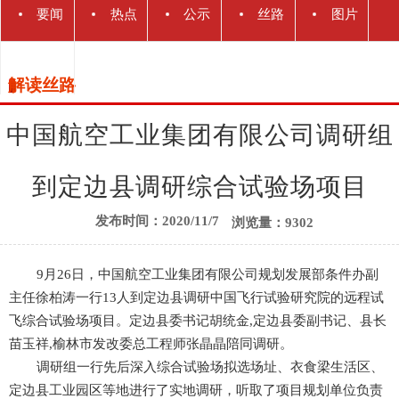
要闻
热点
公示
丝路
图片
动态
解读
关注
公告
快讯
新闻
解读丝路
丝路
中国航空工业集团有限公司调研组
到定边县调研综合试验场项目
发布时间：2020/11/7
浏览量：9302
9月26日，中国航空工业集团有限公司规划发展部条件办副
主任徐柏涛一行13人到定边县调研中国飞行试验研究院的远程试
飞综合试验场项目。定边县委书记胡统金,定边县委副书记、县长
苗玉祥,榆林市发改委总工程师张晶晶陪同调研。
调研组一行先后深入综合试验场拟选场址、衣食梁生活区、
定边县工业园区等地进行了实地调研，听取了项目规划单位负责