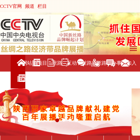
CCTV官网
频道
栏目
主持人
节目单
央视影音
|
中国搜索
网站
项目
丝路
互动
丝路
丝路
办事
加入
首页
介绍
新闻
交流
旅游
直播
服务
我们