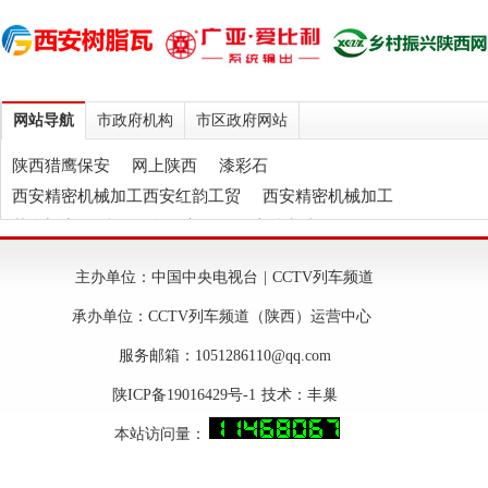
网站导航
市政府机构
市区政府网站
陕西猎鹰保安
网上陕西
漆彩石
西安精密机械加工西安红韵工贸
西安精密机械加工
慕狮门窗
陕西石膏自流平
伍应坤书法
西安轻质抹灰石膏
西安玻化微珠保温砂浆
天垒
主办单位：中国中央电视台 | CCTV列车频道
西安树脂瓦
西安纸箱包装
承办单位：CCTV列车频道（陕西）运营中心
服务邮箱：1051286110@qq.com
陕ICP备19016429号-1 技术：
丰巢
本站访问量：