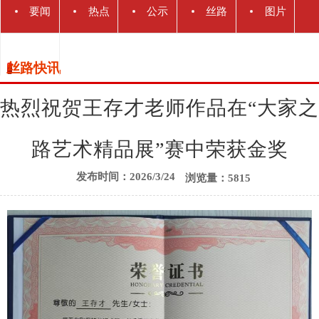
要闻
热点
公示
丝路
图片
动态
解读
关注
公告
快讯
新闻
丝路快讯
丝路
热烈祝贺王存才老师作品在“大家之
路艺术精品展”赛中荣获金奖
发布时间：2026/3/24
浏览量：5815