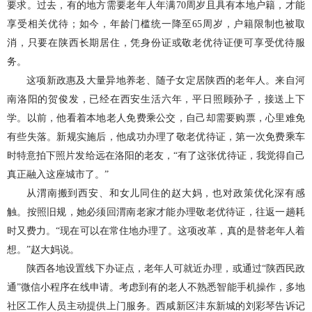
要求。过去，有的地方需要老年人年满70周岁且具有本地户籍，才能
享受相关优待；如今，年龄门槛统一降至65周岁，户籍限制也被取
消，只要在陕西长期居住，凭身份证或敬老优待证便可享受优待服
务。
这项新政惠及大量异地养老、随子女定居陕西的老年人。来自河
南洛阳的贺俊发，已经在西安生活六年，平日照顾孙子，接送上下
学。以前，他看着本地老人免费乘公交，自己却需要购票，心里难免
有些失落。新规实施后，他成功办理了敬老优待证，第一次免费乘车
时特意拍下照片发给远在洛阳的老友，“有了这张优待证，我觉得自己
真正融入这座城市了。”
从渭南搬到西安、和女儿同住的赵大妈，也对政策优化深有感
触。按照旧规，她必须回渭南老家才能办理敬老优待证，往返一趟耗
时又费力。“现在可以在常住地办理了。这项改革，真的是替老年人着
想。”赵大妈说。
陕西各地设置线下办证点，老年人可就近办理，或通过“陕西民政
通”微信小程序在线申请。考虑到有的老人不熟悉智能手机操作，多地
社区工作人员主动提供上门服务。西咸新区沣东新城的刘彩琴告诉记