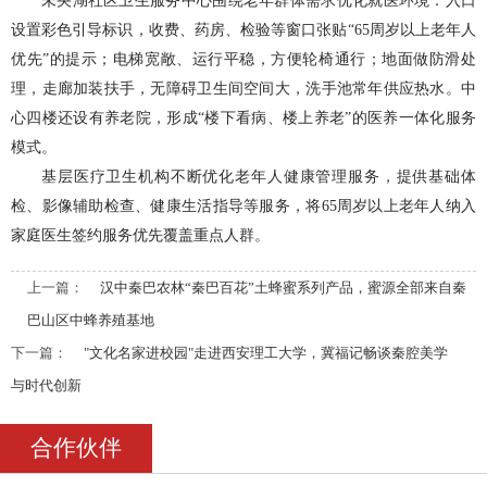
未央湖社区卫生服务中心围绕老年群体需求优化就医环境：入口
设置彩色引导标识，收费、药房、检验等窗口张贴“65周岁以上老年人
优先”的提示；电梯宽敞、运行平稳，方便轮椅通行；地面做防滑处
理，走廊加装扶手，无障碍卫生间空间大，洗手池常年供应热水。中
心四楼还设有养老院，形成“楼下看病、楼上养老”的医养一体化服务
模式。
基层医疗卫生机构不断优化老年人健康管理服务，提供基础体
检、影像辅助检查、健康生活指导等服务，将65周岁以上老年人纳入
家庭医生签约服务优先覆盖重点人群。
上一篇：
汉中秦巴农林“秦巴百花”土蜂蜜系列产品，蜜源全部来自秦
巴山区中蜂养殖基地
下一篇：
"文化名家进校园"走进西安理工大学，冀福记畅谈秦腔美学
与时代创新
合作伙伴