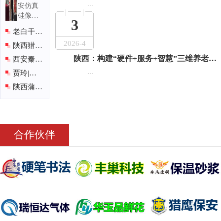
...
安仿真
制作，
硅像制
西安妙
3
作，场
老白干酒
吉祥雕
景复
2026-4
哪款好
陕西猎鹰
原，仿
真动
陕西：构建“硬件+服务+智慧”三维养老服务体系...
喝，问陕
守卫保安
西安秦皇
物、玻
...
西国郡酒
服务有限
医院完成
贾玲|西
璃钢雕
塑，西
公司在
高难度声
安莲湖兴
陕西蒲城
安妙吉
带麻痹
成牛皮癣
清泉牧业
祥雕塑
医院主
有限责任
艺术有
限公司
公司
合作伙伴
主要从
事博物
馆、纪
念馆、
展览馆
等场所
的辅助
陈列制
作，创