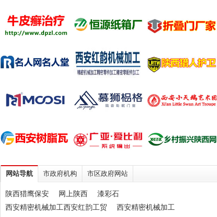
作有场
景复
原、仿
真硅
像、仿
真动
...
[详细]
网站导航
市政府机构
市区政府网站
陕西猎鹰保安
网上陕西
漆彩石
西安精密机械加工西安红韵工贸
西安精密机械加工