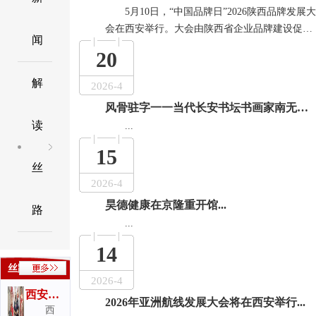
5月10日，“中国品牌日”2026陕西品牌发展大
会在西安举行。大会由陕西省企业品牌建设促进
闻
会、大国品牌论坛组委会、西安市企业品牌建设
20
协会联合主办，世品会（陕西）品牌管理有限公
司承办、陕西柳林酒业集团有限公司等联合承
解
2026-4
办。来自...
[首页] [上一页][
下一页
] [
尾页
]
|
1/67
|
库中共
风骨驻字一一当代长安书坛书画家南无作品欣赏...
读
...
15
丝
2026-4
昊德健康在京隆重开馆...
路
...
14
丝路人物
2026-4
西安仿
2026年亚洲航线发展大会将在西安举行...
西
真硅像