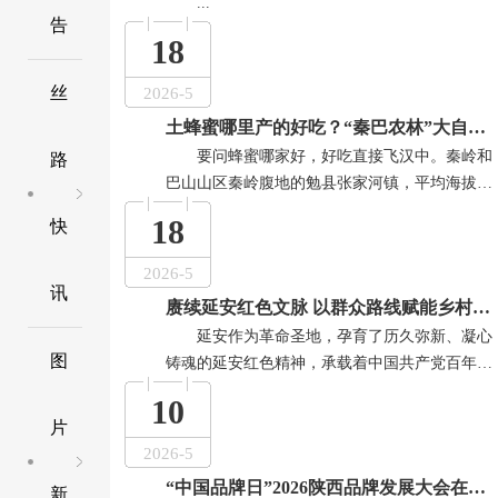
...
告
18
丝
2026-5
土蜂蜜哪里产的好吃？“秦巴农林”大自然的馈赠...
要问蜂蜜哪家好，好吃直接飞汉中。秦岭和
路
巴山山区秦岭腹地的勉县张家河镇，平均海拔12
0 0米以上，自然气候独特，雨水充沛，草木葱
18
快
郁，气候湿润宜人，土地肥沃，资源丰富有各种
植物15 0 0余种，蜜源植物 5 0 0种左右，素有“秦
2026-5
巴药库”“天然氧吧”之美誉。这里没有任何的环境
讯
赓续延安红色文脉 以群众路线赋能乡村全面振兴 ——马克思主义视角下延安乡村振兴的实践路径...
污染，山清水秀，非常适合中华蜜蜂生存和繁
延安作为革命圣地，孕育了历久弥新、凝心
殖，素有“生物基因库”、“秦巴聚宝盆”之称...
图
铸魂的延安红色精神，承载着中国共产党百年奋
斗的红色基因。从马克思主义群众史观来看，人
10
民群众是社会物质财富和精神财富的创造者，更
片
是社会变革与乡村发展的根本力量。党在延安时
2026-5
期形成的一切为了群众、一切依靠群众的工作路
“中国品牌日”2026陕西品牌发展大会在西安圆满召开...
新
线，不仅是革命年代克敌...