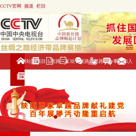
CCTV官网
频道
栏目
主持人
节目单
央视影音
|
中国搜索
网站
项目
丝路
互动
丝路
丝路
办事
加入
首页
介绍
新闻
交流
旅游
直播
服务
我们