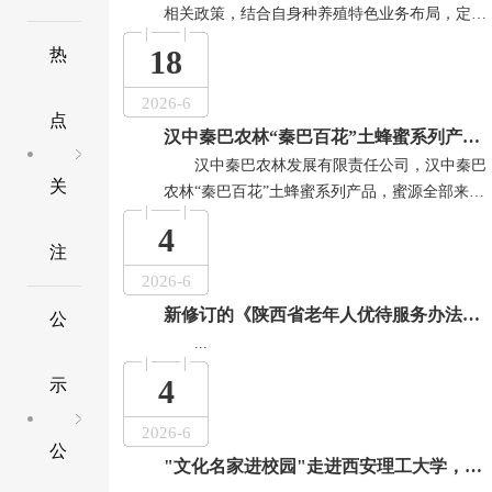
相关政策，结合自身种养殖特色业务布局，定期
培训农户种养殖知识，熟悉产业的优势，聚焦产
18
热
业培育、标准化建设、精深加工、品牌矩阵四大
重点，精准发力、协同施策，推动“秦巴百花”土
2026-6
点
蜂蜜从小众特产向规模产业转变、从原生产品向
汉中秦巴农林“秦巴百花”土蜂蜜系列产品，蜜源全部来自秦巴山区中蜂养殖基地...
优质商品升级，助力乡村产业高质量发展，充分
汉中秦巴农林发展有限责任公司，汉中秦巴
利用新媒体、主流媒体等平台，开展全方位、多
关
农林“秦巴百花”土蜂蜜系列产品，蜜源全部来自
角度宣传...
秦巴山区中蜂养殖基地。由百粉酿制而成，成熟
4
周期长，色泽金黄或深褐色、晶亮、混而不浊，
注
粘稠度高；味道甜润、口感绵软细腻、爽口柔
2026-6
和、...
新修订的《陕西省老年人优待服务办法》施行...
公
...
4
示
2026-6
公
"文化名家进校园"走进西安理工大学，冀福记畅谈秦腔美学与时代创新...