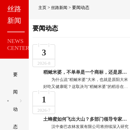
丝路
>
> 要闻动态
主页
丝路新闻
新闻
要闻动态
NEWS
CENTER
3
2026-8
稻鳅米婆，不单单是一个商标，还是原阳大米的供应商...
要
为什么说“稻鳅米婆”大米，也就是原阳大米
好吃又健康呢？这取决与“稻鳅米婆”的稻谷在生
闻
长过程中，稻田里的微生物及害虫为泥鳅的生长
1
提供了充足的饵料，泥鳅的排泄物富含大量的
钙、磷、铁、硒及维生素B1、B2和烟酸等微量元
动
2026-7
素，为稻鳅大米的生长提供了充足的有机肥，全
土蜂蜜如何飞出大山？多部门领导专家参与调研赋能，助力秦巴农林农产品走出大山、打响品牌...
程绿色生态养殖，不打农药，不施化肥，这一点
态
汉中秦巴农林发展有限公司将持续深入研究
可以说在如...