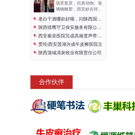
场景复原，仿真动物、玻
璃钢雕塑，西安妙吉祥雕
塑艺术有限公司主要从事
老白干酒哪款好喝，问陕西国郡
博物馆、纪念馆、展览馆
酒
陕西猎鹰守卫保安服务有限公司
等场所的辅助陈列制作，
创作有场景复原、仿真硅
在
西安秦皇医院完成高难度声带麻
像、仿真动
...[详细]
痹
贾玲|西安莲湖兴成牛皮癣医院主
陕西蒲城清泉牧业有限责任公司
合作伙伴