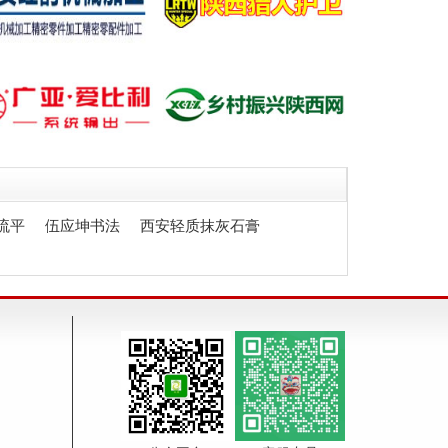
流平
伍应坤书法
西安轻质抹灰石膏