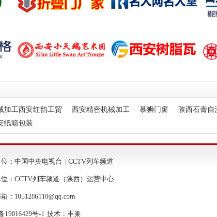
械加工西安红韵工贸
西安精密机械加工
慕狮门窗
陕西石膏自
安纸箱包装
位：中国中央电视台 | CCTV列车频道
单位：CCTV列车频道（陕西）运营中心
：1051286110@qq.com
备19016429号-1 技术：
丰巢